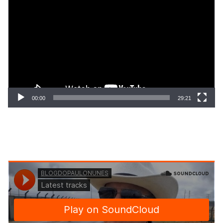
de
vídeo
00:00
29:21