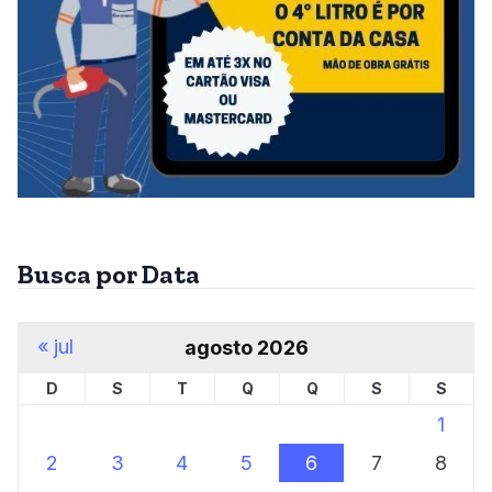
Busca por Data
« jul
agosto 2026
D
S
T
Q
Q
S
S
1
2
3
4
5
6
7
8