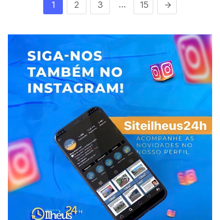
…
1
2
3
15