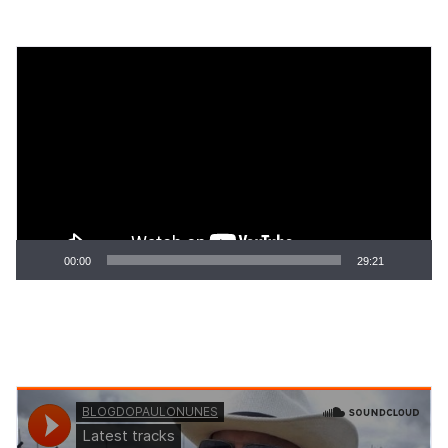
Tocador
de
vídeo
00:00
29:21