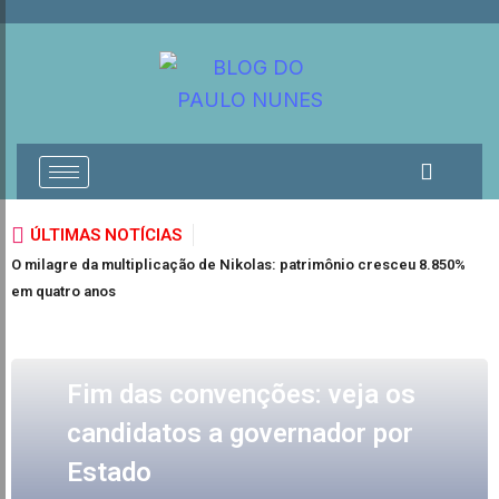
ÚLTIMAS NOTÍCIAS
O milagre da multiplicação de Nikolas: patrimônio cresceu 8.850%
F
em quatro anos
ELEIÇÕES 2026
Fim das convenções: veja os
candidatos a governador por
Estado