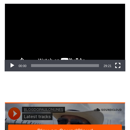
Tocador
de
vídeo
00:00
29:21