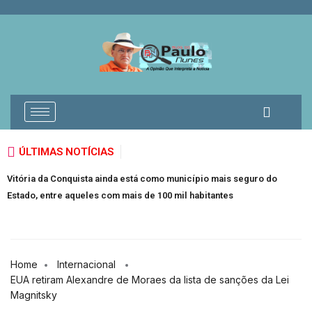
ÚLTIMAS NOTÍCIAS
io mais seguro do
Isolado, Flávio Bolsonaro anuncia vice: Alfredo 
itantes
acusado de estupro de vulnerável
Home
Internacional
EUA retiram Alexandre de Moraes da lista de sanções da Lei
Magnitsky