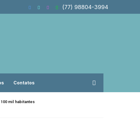
(77) 98804-3994
os
Contatos
100 mil habitantes
Isolado, Flávio B