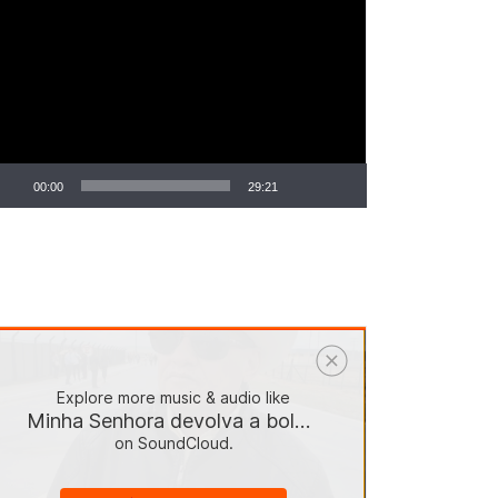
ocador
e
deo
00:00
29:21