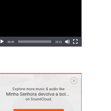
ocador
e
deo
00:00
29:21