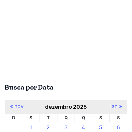
Busca por Data
« nov
jan »
dezembro 2025
D
S
T
Q
Q
S
S
1
2
3
4
5
6