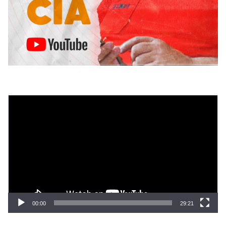
Tocador
de
vídeo
00:00
29:21