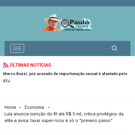
ÚLTIMAS NOTÍCIAS
arco Buzzi: juiz acusado de importunação sexual é afastado pelo
Vere
TJ
Jacu
Home
Economia
Lula anuncia isenção do IR até R$ 5 mil, critica privilégios da
elite e avisa: taxar super-ricos é só o “primeiro passo”