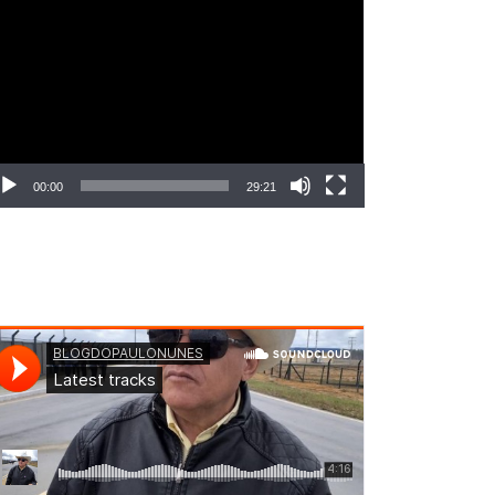
ocador
e
deo
00:00
29:21