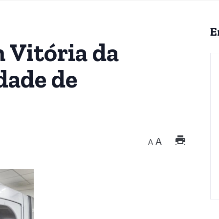
E
 Vitória da
dade de
A
A