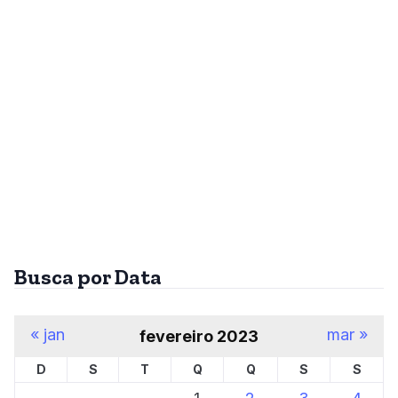
Busca por Data
« jan
mar »
fevereiro 2023
D
S
T
Q
Q
S
S