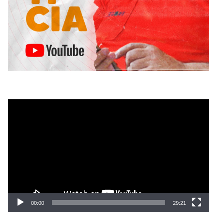
Tocador
de
vídeo
00:00
29:21