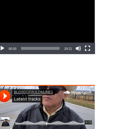
ocador
e
deo
00:00
29:21