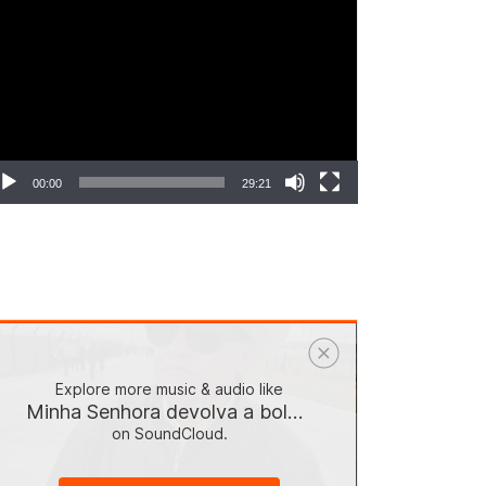
ocador
e
deo
00:00
29:21