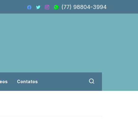
(77) 98804-3994
eos
Contatos
Vereadores troca