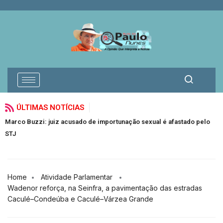
ÚLTIMAS NOTÍCIAS
nação sexual é afastado pelo
Vereadores trocam socos e sessão é su
Jacuípe
Home
Atividade Parlamentar
Wadenor reforça, na Seinfra, a pavimentação das estradas
Caculé–Condeúba e Caculé–Várzea Grande