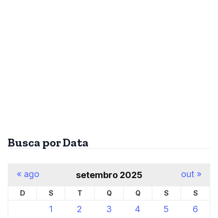
Busca por Data
« ago
out »
setembro 2025
D
S
T
Q
Q
S
S
1
2
3
4
5
6