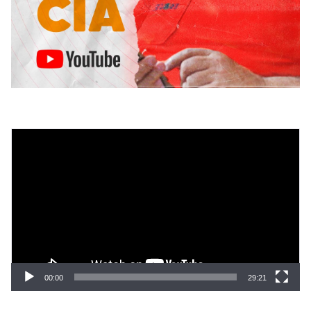
Tocador
de
vídeo
00:00
29:21