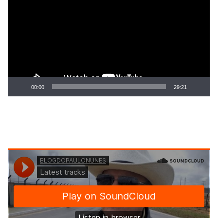
de
vídeo
00:00
29:21