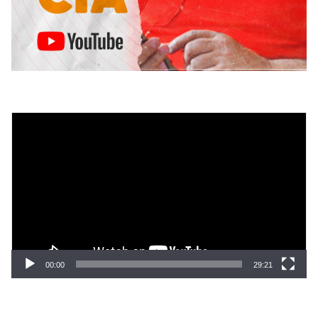
Tocador
de
vídeo
00:00
29:21