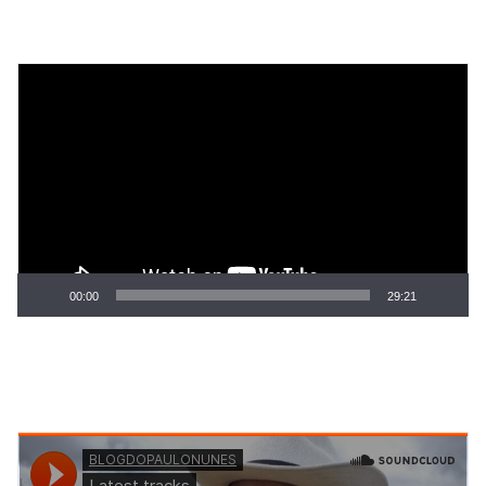
Tocador
de
vídeo
00:00
29:21