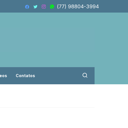
(77) 98804-3994
eos
Contatos
Vereadores troca