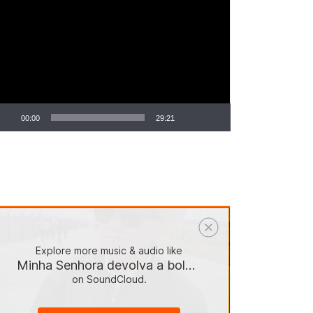
ocador
e
deo
00:00
29:21