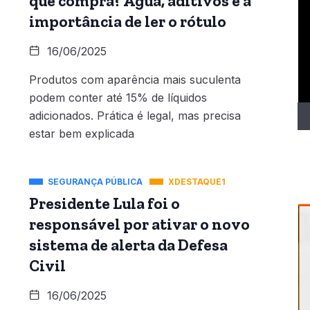
que compra? Água, aditivos e a
T
importância de ler o rótulo
d
ví
16/06/2025
Produtos com aparência mais suculenta
podem conter até 15% de líquidos
adicionados. Prática é legal, mas precisa
estar bem explicada
SEGURANÇA PÚBLICA
XDESTAQUE1
Presidente Lula foi o
responsável por ativar o novo
sistema de alerta da Defesa
Civil
16/06/2025