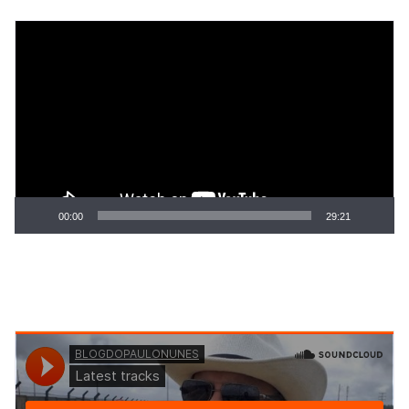
Tocador
de
vídeo
00:00
29:21