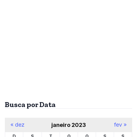
Busca por Data
« dez
fev »
janeiro 2023
D
S
T
Q
Q
S
S