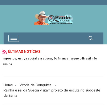
ÚLTIMAS NOTÍCIAS
ostos, justiça social e a educação financeira que o Brasil não
O mila
ina
em qua
Home
Vitória da Conquista
Rainha e rei da Suécia visitam projeto de escuta no sudoeste
da Bahia