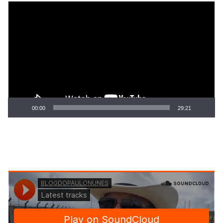
Tocador
de
vídeo
00:00
29:21