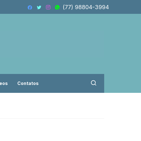
(77) 98804-3994
eos
Contatos
Vereadores troca