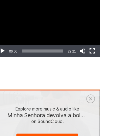
ocador
e
deo
00:00
29:21