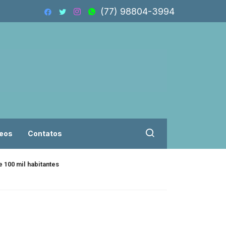
(77) 98804-3994
eos
Contatos
 100 mil habitantes
Isolado, Flávio B