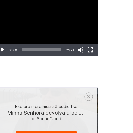
ocador
e
deo
00:00
29:21