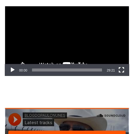
Tocador
de
vídeo
00:00
29:21