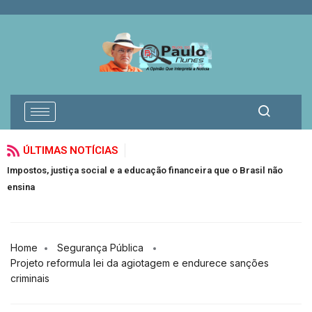
ÚLTIMAS NOTÍCIAS
tos, justiça social e a educação financeira que o Brasil não
O milag
na
em quat
Home
Segurança Pública
Projeto reformula lei da agiotagem e endurece sanções
criminais