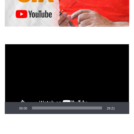
Tocador
de
vídeo
00:00
29:21