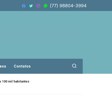
(77) 98804-3994
eos
Contatos
 100 mil habitantes
Isolado, Flávio B