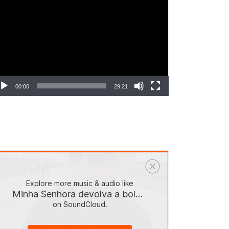
ocador
e
deo
00:00
29:21