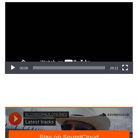
Tocador
de
vídeo
00:00
29:21