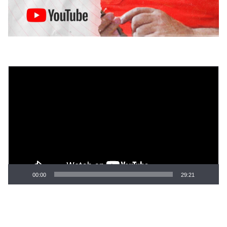
Tocador
de
vídeo
00:00
29:21