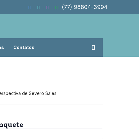
(77) 98804-3994
os
Contatos
Vitória da Conqui
perspectiva de Severo Sales
nquete