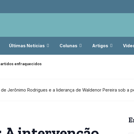
Últimas Notícias
Colunas
Artigos
Víde
artidos enfraquecidos
ção de Jerônimo Rodrigues e a liderança de Waldenor Pereira sob a 
E
: A intervenção