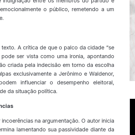
e indignação entre os membros do partido e
ar emocionalmente o público, remetendo a um
e.
 texto. A crítica de que o palco da cidade “se
 pode ser vista como uma ironia, apontando
ação criada pela indecisão em torno da escolha
culpas exclusivamente a Jerônimo e Waldenor,
podem influenciar o desempenho eleitoral,
e da situação política.
T
ncias
d
ví
incoerências na argumentação. O autor inicia
termina lamentando sua passividade diante da