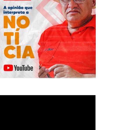
ocador
e
deo