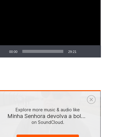
ocador
e
deo
00:00
29:21