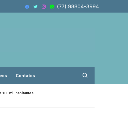
(77) 98804-3994
eos
Contatos
 100 mil habitantes
Isolado, Flávio B