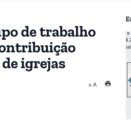
E
po de trabalho
contribuição
 de igrejas
A
A