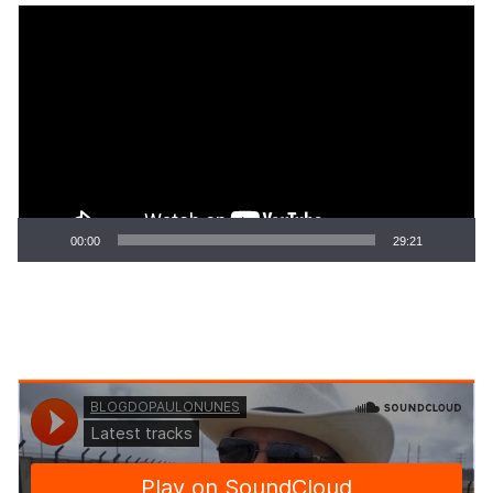
Tocador
de
vídeo
00:00
29:21