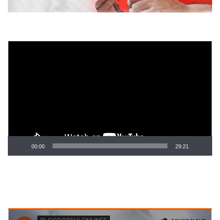
Tocador
de
vídeo
00:00
29:21