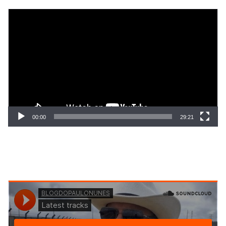
Tocador
de
vídeo
00:00
29:21