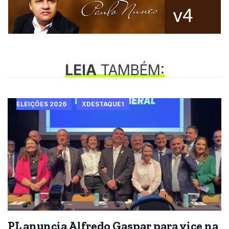
LEIA
TAMBÉM:
ELEIÇÕES 2026
XDESTAQUE1
PL anuncia Alfredo Gaspar para vice na