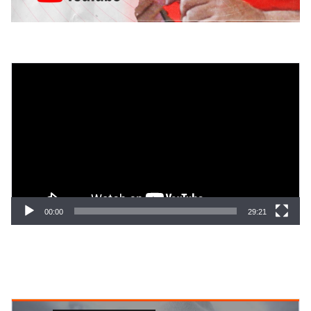
Tocador
de
vídeo
00:00
29:21