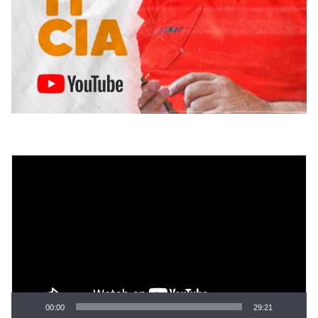
Tocador
de
vídeo
00:00
29:21