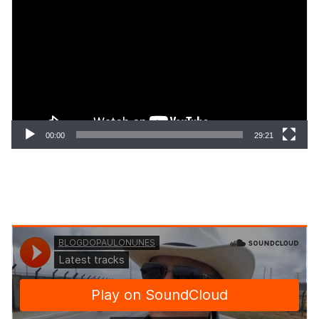
de
vídeo
00:00
29:21