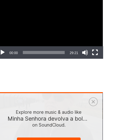
ocador
e
deo
00:00
29:21