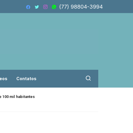
(77) 98804-3994
eos
Contatos
 100 mil habitantes
Isolado, Flávio B