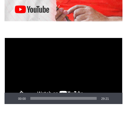
Tocador
de
vídeo
00:00
29:21