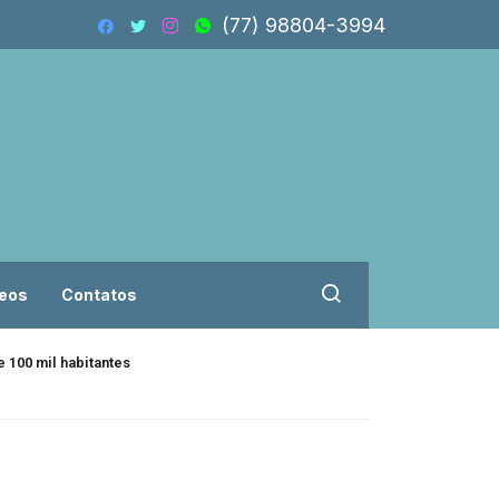
(77) 98804-3994
eos
Contatos
 100 mil habitantes
Isolado, Flávio B