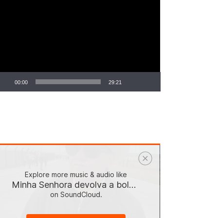
ocador
e
deo
00:00
29:21