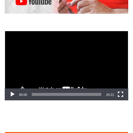
Tocador
de
vídeo
00:00
29:21