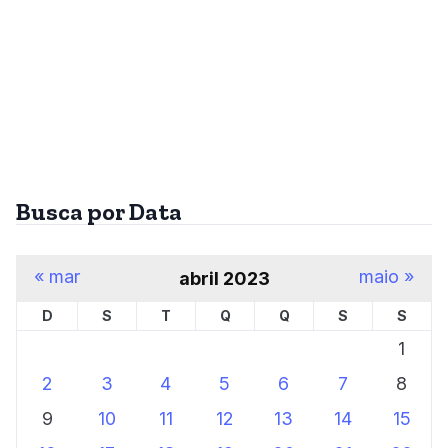
Busca por Data
« mar
maio »
abril 2023
D
S
T
Q
Q
S
S
1
2
3
4
5
6
7
8
9
10
11
12
13
14
15