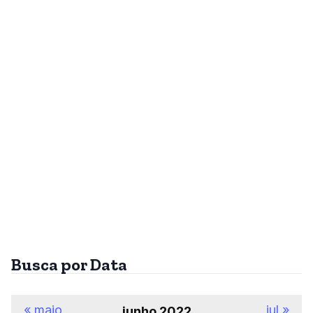
Busca por Data
« maio
jul »
junho 2022