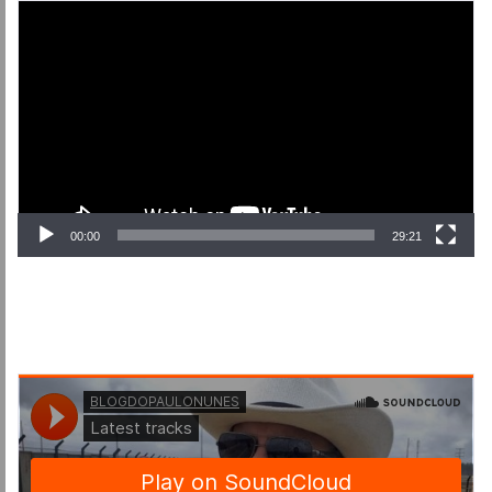
Tocador
de
vídeo
00:00
29:21