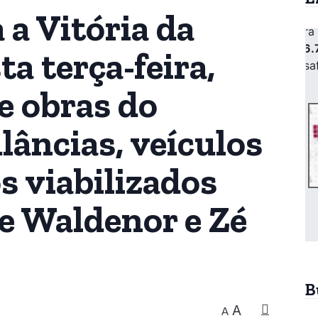
 a Vitória da
a terça-feira,
e obras do
âncias, veículos
 viabilizados
e Waldenor e Zé
B
A
A