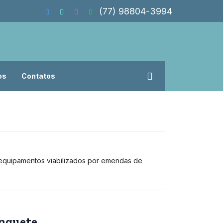
(77) 98804-3994
os
Contatos
Marco Buzzi: juiz
e equipamentos viabilizados por emendas de
nquete