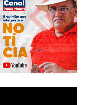
ocador
e
deo