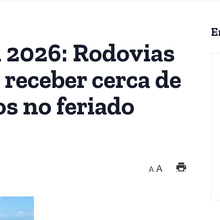
E
i 2026: Rodovias
receber cerca de
os no feriado
A
A