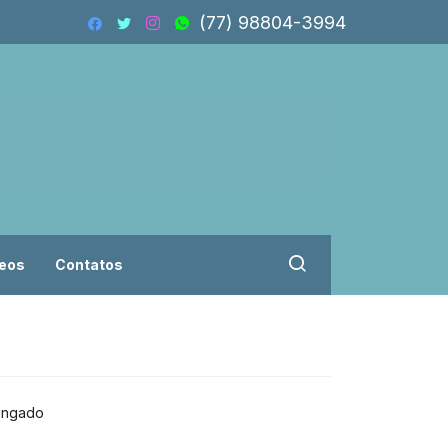
(77) 98804-3994
eos
Contatos
longado