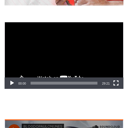
Tocador
de
vídeo
00:00
29:21