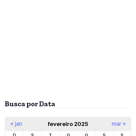
Busca por Data
« jan
mar »
fevereiro 2025
D
S
T
Q
Q
S
S