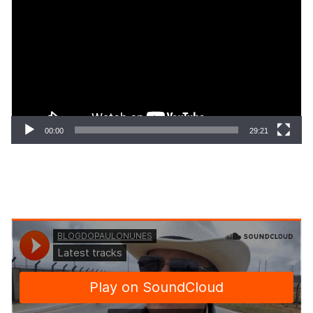
de
vídeo
00:00
29:21