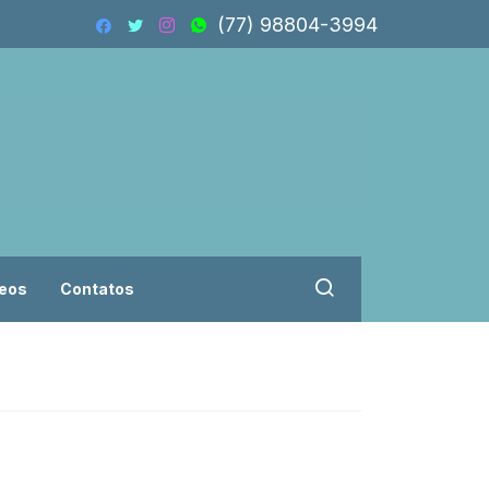
(77) 98804-3994
eos
Contatos
Vereadores troca