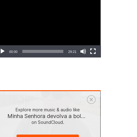
ocador
e
deo
00:00
29:21